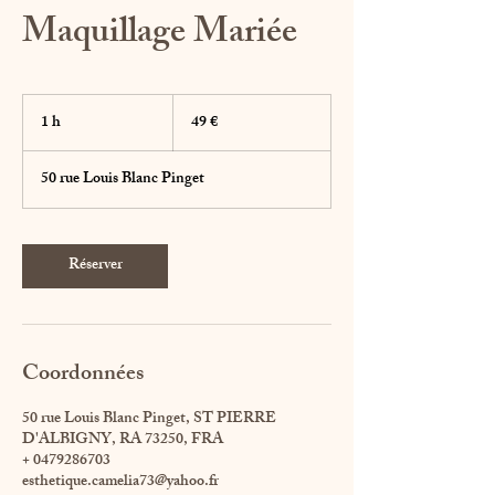
Maquillage Mariée
49
euros
1 h
1
49 €
50 rue Louis Blanc Pinget
Réserver
Coordonnées
50 rue Louis Blanc Pinget, ST PIERRE
D'ALBIGNY, RA 73250, FRA
+ 0479286703
esthetique.camelia73@yahoo.fr