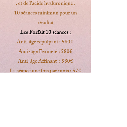
, et de l'acide hyaluronique .
10 séances minimun pour un
résultat
L
es Forfait 10 séances :
Anti-âge repulpant : 580€
Anti-âge Fermeté : 580€
Anti-âge Affinant : 580€
La séance une fois par mois : 57€
La séances seule 30 min : 65€
Soin Zones :
Rapide et efficace
Zone frontale, regard poches et
cernes, regard anti-rides
péri buccale, ovale, double menton,