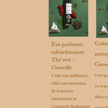
Gelée
Eau parfumée
rafraichissante
netto
Thé vert –
Grose
Groseille
Cette eau parfumée,
Cette gel
offre une sensation
sur la p
de fraîcheur
efficace
instantanée et
s’emporte facilement