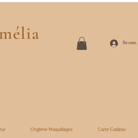
mélia
Se conn
eur
Onglerie Maquillages
Carte Cadeau