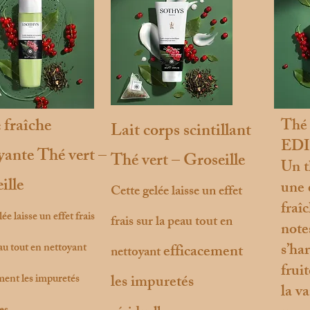
 fraîche
Thé 
Lait corps scintillant
EDI
yante Thé vert –
Thé vert – Groseille
Un t
ille
une 
Cette gelée laisse un effet
fraî
ée laisse un effet frais
frais sur la peau tout en
note
s’ha
eau tout en nettoyant
efficacement
nettoyant
frui
ment les impuretés
les impuretés
la v