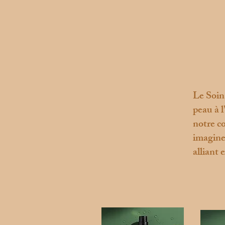
Le Soin 
peau à 
notre c
imaginer
alliant 