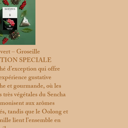
vert – Groseille
TION SPECIALE
hé d’exception qui offre
expérience gustative
che et gourmande, où les
s très végétales du Sencha
rmonisent aux arômes
tés, tandis que le Oolong et
anille lient l’ensemble en