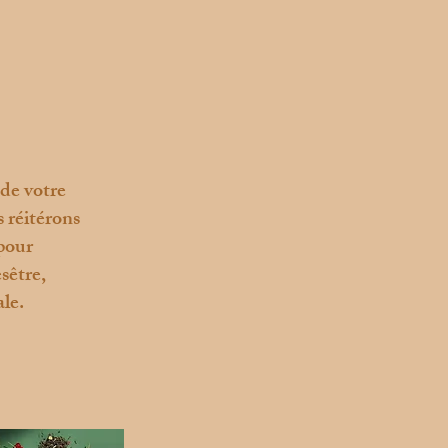
 de votre
 réitérons
pour
sêtre,
ale.