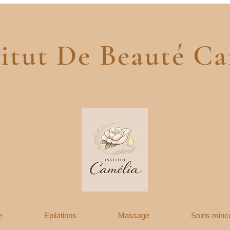
tut De Beauté Ca
e
Epilations
Massage
Soins minc