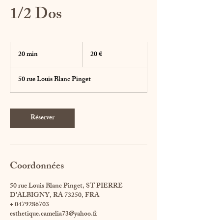
1/2 Dos
20
euros
20 min
2
20 €
0
m
50 rue Louis Blanc Pinget
i
n
Réserver
Coordonnées
50 rue Louis Blanc Pinget, ST PIERRE
D'ALBIGNY, RA 73250, FRA
+ 0479286703
esthetique.camelia73@yahoo.fr