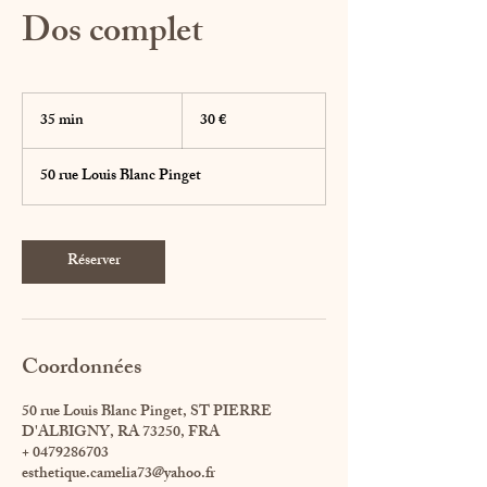
Dos complet
30
euros
35 min
3
30 €
5
m
50 rue Louis Blanc Pinget
i
n
Réserver
Coordonnées
50 rue Louis Blanc Pinget, ST PIERRE
D'ALBIGNY, RA 73250, FRA
+ 0479286703
esthetique.camelia73@yahoo.fr