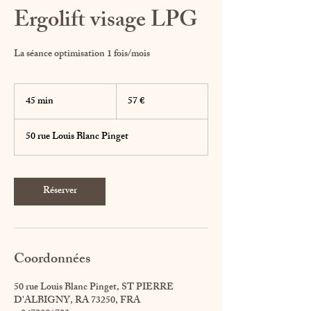
Ergolift visage LPG
La séance optimisation 1 fois/mois
57
euros
45 min
4
57 €
5
m
50 rue Louis Blanc Pinget
i
n
Réserver
Coordonnées
50 rue Louis Blanc Pinget, ST PIERRE
D'ALBIGNY, RA 73250, FRA