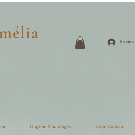
mélia
Se conn
eur
Onglerie Maquillages
Carte Cadeau