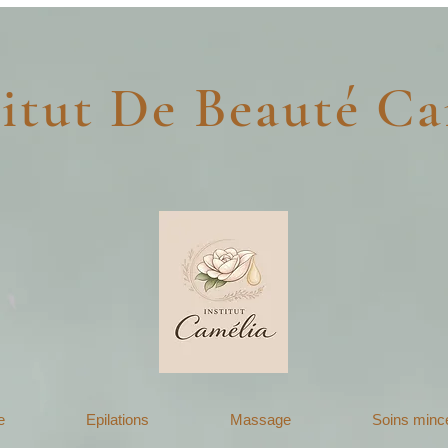
tut De Beauté Ca
e
Epilations
Massage
Soins minc