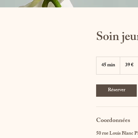
Soin jeu
39
euros
45 min
4
39 €
5
m
i
Réserver
n
Coordonnées
50 rue Louis Blan